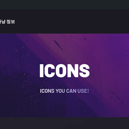
다낭 정보
ICONS
ICONS YOU CAN USE!