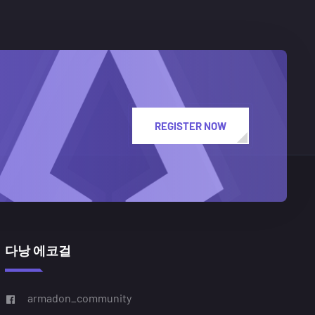
REGISTER NOW
다낭 에코걸
armadon_community