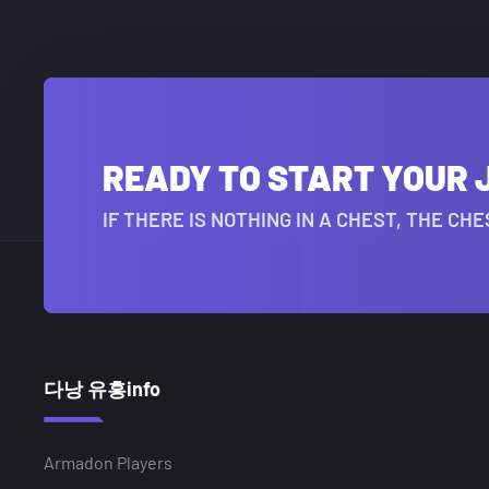
READY TO START YOUR
IF THERE IS NOTHING IN A CHEST, THE C
다낭 유흥info
Armadon Players