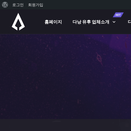
워
로그인
회원가입
Skip to main content
드
HOT
홈페이지
다낭 유후 업체소개
프
레
스
정
보