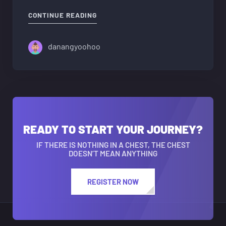
"다낭 에코걸 흥미 진진 여행 떠나기전
CONTINUE READING
danangyoohoo
READY TO START YOUR JOURNEY?
IF THERE IS NOTHING IN A CHEST, THE CHEST
DOESN’T MEAN ANYTHING
REGISTER NOW