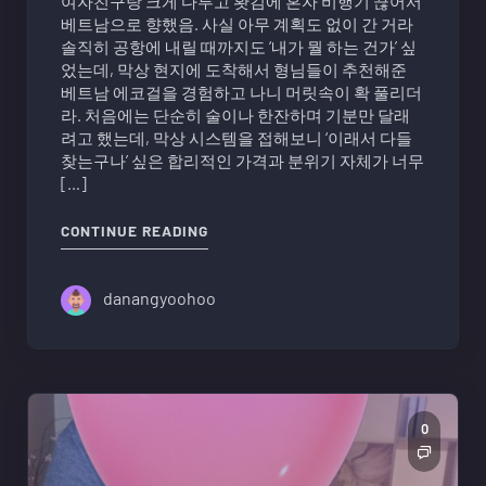
여자친구랑 크게 다투고 홧김에 혼자 비행기 끊어서
베트남으로 향했음. 사실 아무 계획도 없이 간 거라
솔직히 공항에 내릴 때까지도 ‘내가 뭘 하는 건가’ 싶
었는데, 막상 현지에 도착해서 형님들이 추천해준
베트남 에코걸을 경험하고 나니 머릿속이 확 풀리더
라. 처음에는 단순히 술이나 한잔하며 기분만 달래
려고 했는데, 막상 시스템을 접해보니 ‘이래서 다들
찾는구나’ 싶은 합리적인 가격과 분위기 자체가 너무
[…]
"베트남 에코걸 홧김에 갔다온 후기 작
CONTINUE READING
danangyoohoo
0