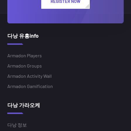
REGISTER NOW
다낭 유흥info
Armadon Players
Armadon Groups
Armadon Activity Wall
Armadon Gamification
다낭 가라오케
다낭 정보