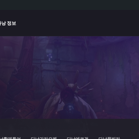
다낭 정보
낭황제투어
다낭가라오케
다낭에코걸
다낭풀빌라