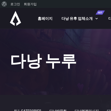
워
로그인
회원가입
Skip to main content
드
HOT
홈페이지
다낭 유후 업체소개
프
레
스
정
보
다낭 누루
ALL CATEGORIES
다낭밤문화
다낭붐붐마사지
다