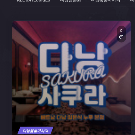
0
다낭붐붐마사지