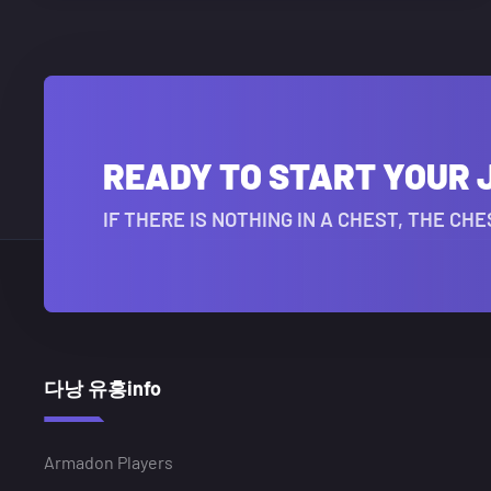
READY TO START YOUR
IF THERE IS NOTHING IN A CHEST, THE C
다낭 유흥info
Armadon Players