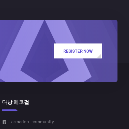
REGISTER NOW
다낭 에코걸
armadon_community