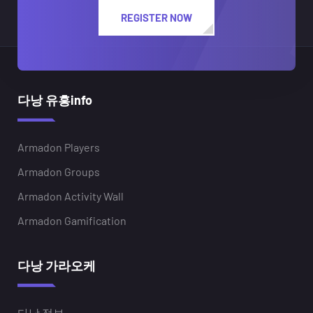
REGISTER NOW
다낭 유흥info
Armadon Players
Armadon Groups
Armadon Activity Wall
Armadon Gamification
다낭 가라오케
다낭 정보