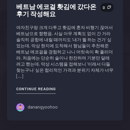
베트남 에코걸 홧김에 갔다온
0
후기 작성해요
여자친구랑 크게 다투고 홧김에 혼자 비행기 끊어서
베트남으로 향했음. 사실 아무 계획도 없이 간 거라
솔직히 공항에 내릴 때까지도 ‘내가 뭘 하는 건가’ 싶
었는데, 막상 현지에 도착해서 형님들이 추천해준
베트남 에코걸을 경험하고 나니 머릿속이 확 풀리더
라. 처음에는 단순히 술이나 한잔하며 기분만 달래
려고 했는데, 막상 시스템을 접해보니 ‘이래서 다들
찾는구나’ 싶은 합리적인 가격과 분위기 자체가 너무
[…]
"베트남 에코걸 홧김에 갔다온 후기 작
CONTINUE READING
danangyoohoo