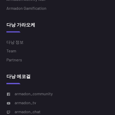
Armadon Gamification
다낭 가라오케
다낭 정보
Team
Partners
다낭 에코걸
armadon_community
armadon_tv
armadon_chat