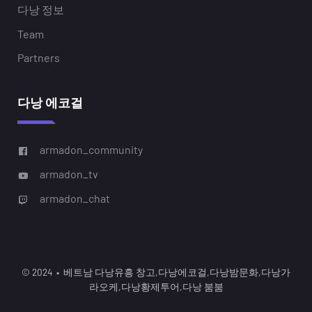
다낭 정보
Team
Partners
다낭 에코걸
armadon_community
armadon_tv
armadon_chat
© 2024 • 베트남 다낭유흥 창고,다낭에코걸,다낭밤문화,다낭가
라오케,다낭황제투어,다낭 붐붐