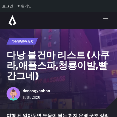
로그인
회원가입
Skip to main content
다낭붐붐마사지
다낭 불건마 리스트 (사쿠
라,애플스파,청룡이발,빨
간그네)
danangyoohoo
11/01/2026
여행 전 알아두면 도움이 되는 현지 운영 구조 정리